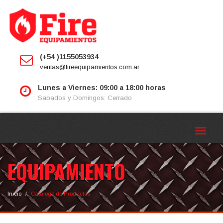
Toggle
navigat
(+54 )1155053934
ventas@fireequipamientos.com.ar
Lunes a Viernes: 09:00 a 18:00 horas
Sabados y Domingos: Cerrado
Toggle
navigat
EQUIPAMIENTO
Inicio
Catalogo de Productos